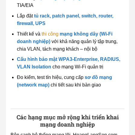
TIA/EIA
Lắp đặt
tủ rack, patch panel, switch, router,
firewall, UPS
Thiết kế và
thi công
mạng không dây
(Wi-Fi
doanh nghiệp)
với khả năng quản lý tập trung,
chia VLAN, tách mạng khách – nội bộ
Cấu hình bảo mật WPA3-Enterprise, RADIUS,
VLAN Isolation
cho mạng Wi-Fi quản trị
Đo kiểm, test tín hiệu, cung cấp
sơ đồ mạng
(network map)
chi tiết sau khi bàn giao
Các hạng mục mở rộng khi triển khai
mạng doanh nghiệp
Bên cạnh hệ thống mạng lõi, HoangLangSon.com