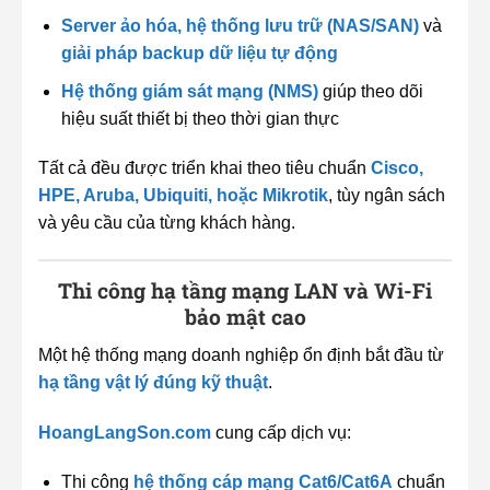
Server ảo hóa, hệ thống lưu trữ (NAS/SAN)
và
giải pháp backup dữ liệu tự động
Hệ thống giám sát mạng (NMS)
giúp theo dõi
hiệu suất thiết bị theo thời gian thực
Tất cả đều được triển khai theo tiêu chuẩn
Cisco,
HPE, Aruba, Ubiquiti, hoặc Mikrotik
, tùy ngân sách
và yêu cầu của từng khách hàng.
Thi công hạ tầng mạng LAN và Wi-Fi
bảo mật cao
Một hệ thống mạng doanh nghiệp ổn định bắt đầu từ
hạ tầng vật lý đúng kỹ thuật
.
HoangLangSon.com
cung cấp dịch vụ:
Thi công
hệ thống cáp mạng Cat6/Cat6A
chuẩn