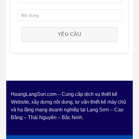
YÊU CẦU
HoangLangSon.com – Cung cấp dịch vụ thiết kế
Website, xây dựng nội dung, tư vấn thiết kế máy chủ
và hạ tầng mạng doanh nghiệp tại Lạng Sơn – Cao
Bằng – Thái Nguyên – Bắc Ninh.