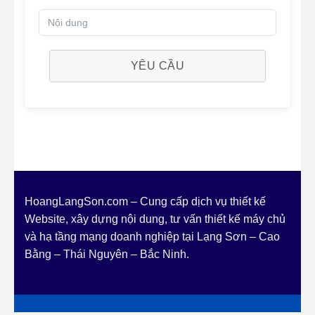
YÊU CẦU
HoangLangSon.com – Cung cấp dịch vụ thiết kế
Website, xây dựng nội dung, tư vấn thiết kế máy chủ
và hạ tầng mạng doanh nghiệp tại Lạng Sơn – Cao
Bằng – Thái Nguyên – Bắc Ninh.